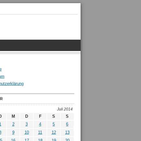
e
um
utzerklärung
ER
Juli 2014
D
M
D
F
S
S
1
2
3
4
5
6
8
9
10
11
12
13
5
16
17
18
19
20