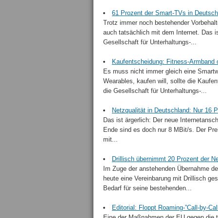
61 Prozent der Smart-TVs in Deutsch
Trotz immer noch bestehender Vorbehal
auch tatsächlich mit dem Internet. Das i
Gesellschaft für Unterhaltungs-...
Kaufentscheidung: Fitness-Armband 
Es muss nicht immer gleich eine Smartw
Wearables, kaufen will, sollte die Kauf
die Gesellschaft für Unterhaltungs-...
Netz­qualität in Deutschland: Nur 16 P
Das ist ärgerlich: Der neue Inter­net­an­s
Ende sind es doch nur 8 MBit/s. Der Prei
mit...
Drillisch übernimmt 20 Prozent der N
Im Zuge der anstehenden Übernahme der
heute eine Vereinbarung mit Drillisch ges
Bedarf für seine bestehenden...
Editorial: Floppt Roaming-”Call-by-Cal
Eine der Maßnahmen der EU gegen die te