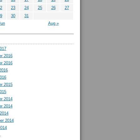
2
23
24
25
26
27
9
30
31
Jun
Aug »
2017
r 2016
r 2016
2016
2016
r 2015
2015
r 2014
r 2014
 2014
er 2014
2014
4