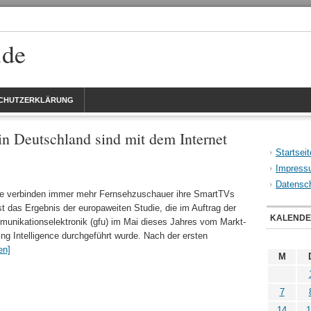
.de
CHUTZERKLÄRUNG
n Deutschland sind mit dem Internet
Startseit
Impress
Datensch
te verbinden immer mehr Fernsehzuschauer ihre SmartTVs
st das Ergebnis der europaweiten Studie, die im Auftrag der
KALEND
uni­kations­elektronik (gfu) im Mai dieses Jahres vom Markt­
g Intelligence durch­ge­führt wurde. Nach der ersten
en]
M
7
14
1