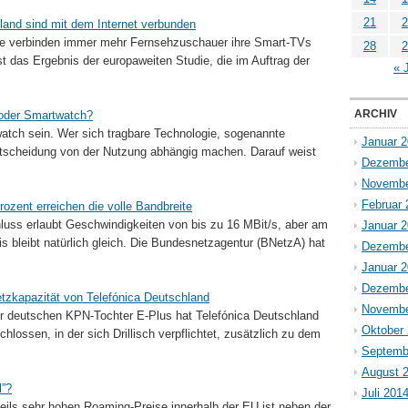
21
2
land sind mit dem Internet verbunden
te verbinden immer mehr Fernsehzuschauer ihre Smart-TVs
28
2
st das Ergebnis der europaweiten Studie, die im Auftrag der
« 
ARCHIV
oder Smartwatch?
atch sein. Wer sich tragbare Technologie, sogenannte
Januar 
entscheidung von der Nutzung abhängig machen. Darauf weist
Dezembe
Novembe
Februar 
rozent erreichen die volle Bandbreite
chluss erlaubt Ge­schwin­dig­keiten von bis zu 16 MBit/s, aber am
Januar 
s bleibt natürlich gleich. Die Bundesnetzagentur (BNetzA) hat
Dezembe
Januar 
Dezembe
etzkapazität von Telefónica Deutschland
Novembe
 deutschen KPN-Tochter E-Plus hat Telefónica Deutschland
Oktober
chlossen, in der sich Drillisch verpflichtet, zusätzlich zu dem
Septemb
August 
l”?
Juli 201
ils sehr hohen Roaming-Preise innerhalb der EU ist neben der