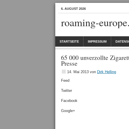
6. AUGUST 2026
roaming-europe
STARTSEITE
IMPRESSUM
DATENS
65 000 unverzollte Zigare
Presse
14. Mai 2013
von
Dirk Helling
Feed
Twitter
Facebook
Google+