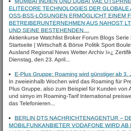
MUMBAI INDIEN UND DUBAI VAE OTSPRN
ELITECORE TECHNOLOGIES DER GLOBALE 
OSS-BSS-LÖSUNGEN ERMÖGLICHT EINEM 
BETREIBERUNTERNEHMEN AUS NAHOST LT
UND SEINE BESTEHENDEN…
Aktienkurse Watchlist Broker Forum Blogs Serie 
Startseite | Wirtschaft & Börse Politik Sport Bou
Ausland Regional News Wetter Archiv ï»¿ Zertifi
Dienstag, den 23. April...
E-Plus Gruppe: Roaming wird günstiger ab 3. 
In zweieinhalb Wochen wird das Roaming für Pr
Plus Gruppe, also zum Beispiel für Kunden von 
und simyo im Roaming-Tarif International preiswe
das Telefonieren...
BERLIN DTS NACHRICHTENAGENTUR – D
MOBILFUNKANBIETER VODAFONE WIRD AB E