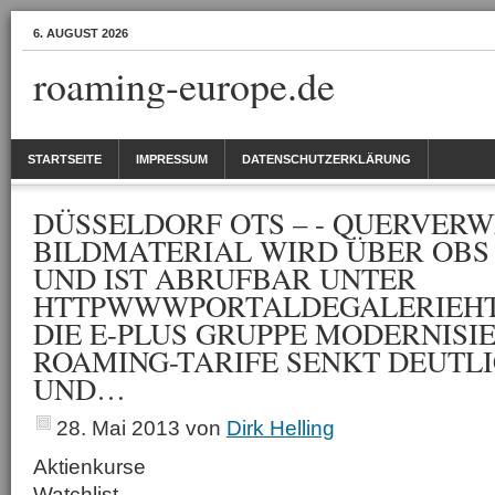
6. AUGUST 2026
roaming-europe.de
STARTSEITE
IMPRESSUM
DATENSCHUTZERKLÄRUNG
DÜSSELDORF OTS – - QUERVERW
BILDMATERIAL WIRD ÜBER OBS
UND IST ABRUFBAR UNTER
HTTPWWWPORTALDEGALERIEHT
DIE E-PLUS GRUPPE MODERNISIE
ROAMING-TARIFE SENKT DEUTLI
UND…
28. Mai 2013
von
Dirk Helling
Aktienkurse
Watchlist