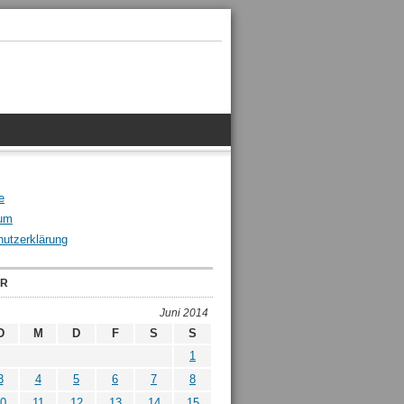
e
um
utzerklärung
ER
Juni 2014
D
M
D
F
S
S
1
3
4
5
6
7
8
0
11
12
13
14
15