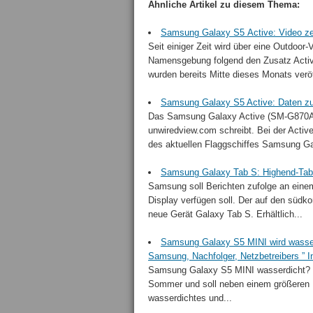
Ähnliche Artikel zu diesem Thema:
Samsung Galaxy S5 Active: Video ze
Seit einiger Zeit wird über eine Outdoor
Namensgebung folgend den Zusatz Activ
wurden bereits Mitte dieses Monats veröff
Samsung Galaxy S5 Active: Daten zu
Das Samsung Galaxy Active (SM-G870A)
unwiredview.com schreibt. Bei der Acti
des aktuellen Flaggschiffes Samsung Ga
Samsung Galaxy Tab S: Highend-Tab
Samsung soll Berichten zufolge an eine
Display verfügen soll. Der auf den südko
neue Gerät Galaxy Tab S. Erhältlich...
Samsung Galaxy S5 MINI wird wasser
Samsung, Nachfolger, Netzbetreibers ” I
Samsung Galaxy S5 MINI wasserdicht? D
Sommer und soll neben einem größeren B
wasserdichtes und...