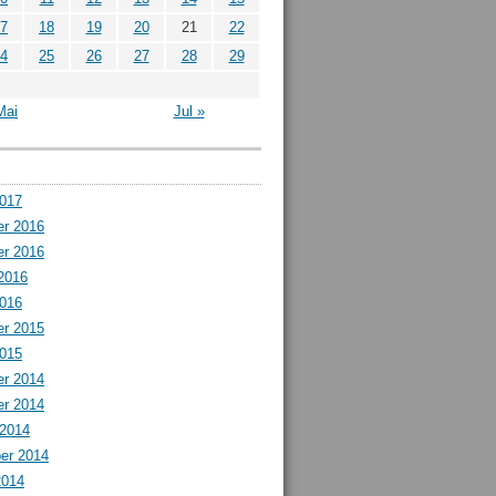
7
18
19
20
21
22
4
25
26
27
28
29
Mai
Jul »
2017
r 2016
r 2016
2016
2016
r 2015
2015
r 2014
r 2014
 2014
er 2014
2014