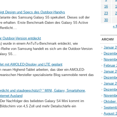
16
1
igt Design und Specs des Outdoor-Handys
23
2
-Variante des Samsung Galaxy S5 spekuliert. Dieses soll der
30
e erhalten. Erste Benchmark-Daten des Galaxy S5 Active
« 
entlicht....
r Outdoor-Version entdeckt
ARCHIV
 wurde in einem AnTuTu-Benchmark entdeckt, wie
Januar 
ve-Reihe von Samsung handelt es sich um die Outdoor-Version
Dezembe
laxy S5....
Novembe
let mit AMOLED-Display und LTE geplant
Februar 
m neuen Highend-Tablet arbeiten, das über ein AMOLED-
Januar 
reanischen Hersteller spezialisierte Blog sammobile nennt das
Dezembe
Januar 
Dezembe
dicht und staubgeschützt? ” MINI, Galaxy, Smartphone,
Novembe
nternet Ausland
er Nachfolger des beliebten Galaxy S4 Mini kommt im
Oktober
ildschirm von 4,5 Zoll und mehr Detailschärfe ein
Septemb
August 