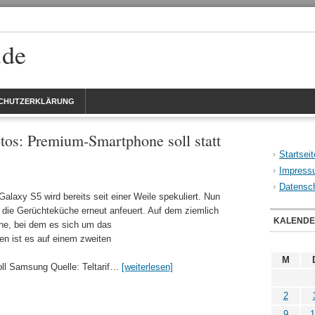
.de
CHUTZERKLÄRUNG
otos: Premium-Smartphone soll statt
Startseit
Impress
Datensch
axy S5 wird bereits seit einer Weile spekuliert. Nun
s die Gerüchteküche erneut anfeuert. Auf dem ziemlich
KALEND
one, bei dem es sich um das
en ist es auf einem zweiten
M
soll Samsung Quelle: Teltarif…
[weiterlesen]
2
9
1