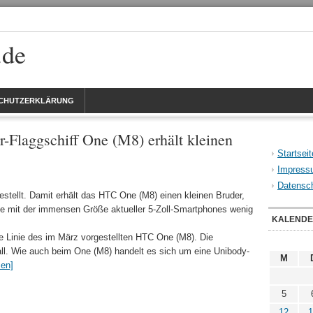
.de
CHUTZERKLÄRUNG
-Flaggschiff One (M8) erhält kleinen
Startseit
Impress
Datensch
tellt. Damit erhält das HTC One (M8) einen kleinen Bruder,
 die mit der immensen Größe aktueller 5-Zoll-Smartphones wenig
KALEND
e Linie des im März vorgestellten HTC One (M8). Die
ll. Wie auch beim One (M8) handelt es sich um eine Unibody-
M
sen]
5
12
1