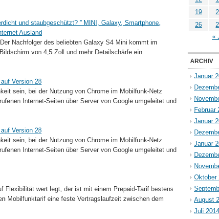
19
2
dicht und staubgeschützt? ” MINI, Galaxy, Smartphone,
26
2
nternet Ausland
« 
er Nachfolger des beliebten Galaxy S4 Mini kommt im
ildschirm von 4,5 Zoll und mehr Detailschärfe ein
ARCHIV
Januar 
 auf Version 28
Dezembe
hkeit sein, bei der Nutzung von Chrome im Mobilfunk-Netz
Novembe
ufenen Internet-Seiten über Server von Google umgeleitet und
Februar 
Januar 
 auf Version 28
Dezembe
hkeit sein, bei der Nutzung von Chrome im Mobilfunk-Netz
Januar 
ufenen Internet-Seiten über Server von Google umgeleitet und
Dezembe
Novembe
Oktober
Septemb
lexibilität wert legt, der ist mit einem Prepaid-Tarif bestens
n Mobilfunktarif eine feste Vertragslaufzeit zwischen dem
August 
Juli 201