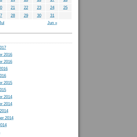
0
21
22
23
24
25
7
28
29
30
31
Jul
Jun »
2017
r 2016
r 2016
2016
2016
r 2015
2015
r 2014
r 2014
 2014
er 2014
2014
4