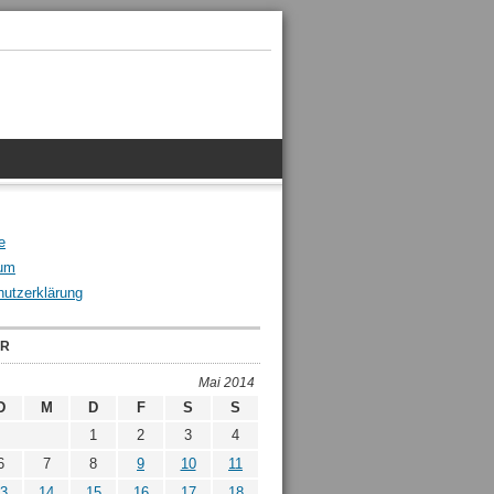
e
um
utzerklärung
ER
Mai 2014
D
M
D
F
S
S
1
2
3
4
6
7
8
9
10
11
3
14
15
16
17
18