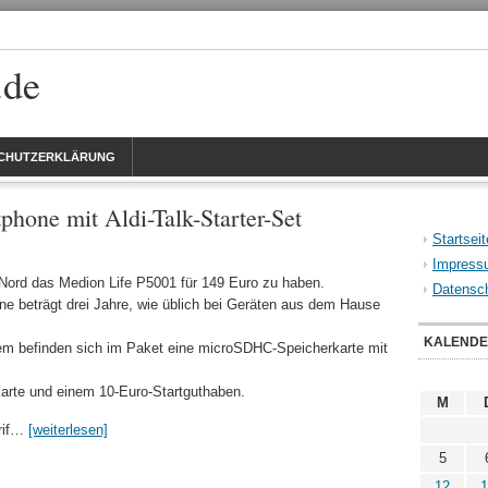
.de
CHUTZERKLÄRUNG
hone mit Aldi-Talk-Starter-Set
Startseit
Impress
i Nord das Medion Life P5001 für 149 Euro zu haben.
Datensch
one beträgt drei Jahre, wie üblich bei Geräten aus dem Hause
KALEND
dem befinden sich im Paket eine microSDHC-Speicherkarte mit
-Karte und einem 10-Euro-Startguthaben.
M
arif…
[weiterlesen]
5
12
1