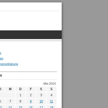
e
um
utzerklärung
ER
Mai 2014
D
M
D
F
S
S
1
2
3
4
6
7
8
9
10
11
3
14
15
16
17
18