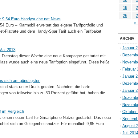
19
2
26
2
 für 9.54 Euro Handysuche.net News
« 
9.54 Euro – Klarmobil erweitert das eigene Tarifportfolio und
net-Flatrate und dem Handy-Spar Tarif auch ein Tarifpaket
ARCHIV
Januar 
 Mai 2013
Dezembe
am Dienstag dieser Woche eine neue Kampagne gestartet mit
ass wurde auch eine neue Tarifoption eingeführt. Diese heißt
Novembe
Februar 
Januar 
 es sich am günstigsten
Dezembe
 sind stark unter Druck geraten. Nachdem die harte
Januar 
gen von teilweise bis zu 30 Prozent geführt hat, haben die
Dezembe
Novembe
f im Vergleich
Oktober
ic einen neuen Tarif für Smartphone-Nutzer gestartet. Das neue
Septemb
chtet sich an Gelegenheitsnutzer. Für monatlich 9,95 Euro
August 
Juli 201