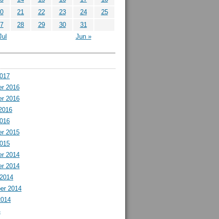
0
21
22
23
24
25
7
28
29
30
31
Jul
Jun »
2017
r 2016
r 2016
2016
2016
r 2015
2015
r 2014
r 2014
 2014
er 2014
2014
4