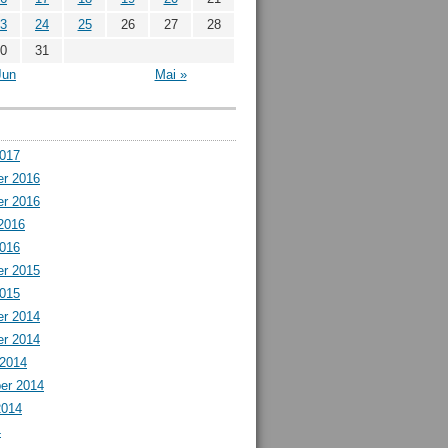
3
24
25
26
27
28
0
31
Jun
Mai »
2017
r 2016
r 2016
2016
2016
r 2015
2015
r 2014
r 2014
 2014
er 2014
2014
4