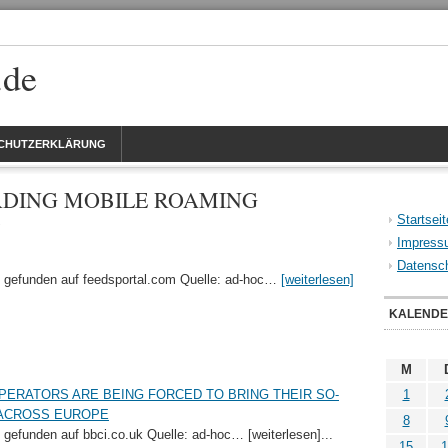
.de
CHUTZERKLÄRUNG
RDING MOBILE ROAMING
Startseit
Impress
Datensch
So gefunden auf feedsportal.com Quelle: ad-hoc…
[weiterlesen]
KALEND
M
ERATORS ARE BEING FORCED TO BRING THEIR SO-
1
ACROSS EUROPE
8
o gefunden auf bbci.co.uk Quelle: ad-hoc… [weiterlesen]...
15
1