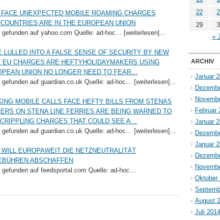
22
2
D FACE UNEXPECTED MOBILE ROAMING CHARGES
COUNTRIES ARE IN THE EUROPEAN UNION
29
3
So gefunden auf yahoo.com Quelle: ad-hoc… [weiterlesen]...
« 
 LULLED INTO A FALSE SENSE OF SECURITY BY NEW
ARCHIV
HE EU CHARGES ARE HEFTYHOLIDAYMAKERS USING
ROPEAN UNION NO LONGER NEED TO FEAR…
Januar 
o gefunden auf guardian.co.uk Quelle: ad-hoc… [weiterlesen]...
Dezembe
Novembe
ING MOBILE CALLS FACE HEFTY BILLS FROM STENAS
Februar 
RS ON STENA LINE FERRIES ARE BEING WARNED TO
 CRIPPLING CHARGES THAT COULD SEE A…
Januar 
o gefunden auf guardian.co.uk Quelle: ad-hoc… [weiterlesen]...
Dezembe
Januar 
 WILL EUROPAWEIT DIE NETZNEUTRALITÄT
Dezembe
GEBÜHREN ABSCHAFFEN
Novembe
So gefunden auf feedsportal.com Quelle: ad-hoc…
Oktober
Septemb
August 
Juli 201