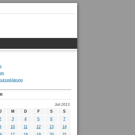
e
um
utzerklärung
ER
Juli 2013
D
M
D
F
S
S
2
3
4
5
6
7
9
10
11
12
13
14
6
17
18
19
20
21