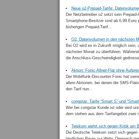
Neue o2-Prepaid-Tarife: Datenvolume
Der Netzbetreiber o2 setzt sein Prepaid
Smartphone-Besitzer sind ab 6,99 Euro p
bisherigen Prepaid-Tarif...
O2: Datenvolumen in den nächsten 
Bei O2 wird es in Zukunft möglich sein,
nächsten Monat zu überführen. Während
die Anschluss-Geschwindigkeit gedrossel
Aktion: Fonic-Allnet-Flat ohne Aufpr
Der Mobilfunk-Discounter Fonic hat seine
allem Aktionen, bei denen die SMS-Flatr
den Tarif nun...
congstar: Tarife “Smart S” und “Smar
Wer bei congstar Kunde ist oder wird un
dem stehen aus dem Tarifangebot zwei ne
Telekom wehrt sich gegen Kritik am 
Die Deutsche Telekom setzt sich gegen 
ländlichen Raum zur Wehr. Demnach me