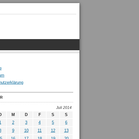
e
um
utzerklärung
ER
Juli 2014
D
M
D
F
S
S
1
2
3
4
5
6
8
9
10
11
12
13
5
16
17
18
19
20