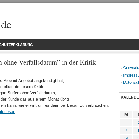
.de
CHUTZERKLÄRUNG
n ohne Verfallsdatum” in der Kritik
Startseit
Impress
s Prepaid-Angebot angekündigt hat,
Datensch
teltarif.de-Lesern Kritik.
ogan Surfen ohne Verfallsdatum,
KALEND
s der Kunde das aus einem Monat übrig
n kann, wie er will, um es dann bei Bedarf zu verbrauchen.
iterlesen]
M
7
14
1