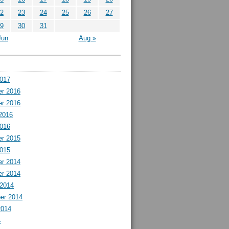
2
23
24
25
26
27
9
30
31
Jun
Aug »
2017
r 2016
r 2016
2016
2016
r 2015
2015
r 2014
r 2014
 2014
er 2014
2014
4