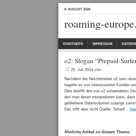
6. AUGUST 2026
roaming-europe
STARTSEITE
IMPRESSUM
DATENS
o2: Slogan “Prepaid-Surfe
25. Juli 2014
von
Nachdem der Netzbetreiber o2 sein neue
hagelte es von interessierten Kunden und 
Dies betrifft den von o2 verwendeten Sl
den man derart interpretieren kann, das
gebliebene Datenvolumen solange sammel
Das trifft aber nicht Quelle: Teltarif…
[we
Ähnliche Artikel zu diesem Thema: