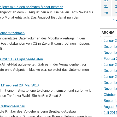
21
2
n jetzt mit in den nächsten Monat nehmen
-Angebot ab dem 7. August neu auf. Die neuen Tarif-Pakete für
28
2
ro Monat erhältlich. Das Angebot löst damit nun den
« 
ARCHIV
Monat mitnehmen
 ungenutztes Datenvolumen des Mobilfunkvertrags in den
Januar 
 Festnetzkunden von O2 in Zukunft damit rechnen müssen,
Dezembe
t...
Novembe
Februar 
eis mit 1 GB Highspeed-Daten
 Allnet-Flat aufgewertet. Gab es in der Vergangenheit vor
Januar 
ate ohne Aufpreis inklusive war, so bietet das Unternehmen
Dezembe
Januar 
Dezembe
t M” neu seit 28. Mai 2013
Novembe
d mit einem Smartphone telefonieren, simsen und surfen will,
Oktober
ue Tarife zur Wahl. Sie heißen Smart S...
Septemb
Breitband-Ausbau
August 
die Kritiker des Vorgehens beim Breitband-Ausbau im
Juli 201
int manch eine Stimme, dass das Bonner Unternehmen beim