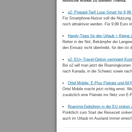
Ähnliche Artikel zu diesem Thema:
o2: Prepaid-Tarif Loop Smart für 9,
Für Smartphone-Nutzer soll die Nutzung
noch attraktiver werden. Für 9,99 Euro i
Handy-Tipps für den Urlaub > Kleine 
Retter in der Not, Bekämpfer der Langewe
den Einsatz nicht übertreibt, für den ist 
o2: EU+-Travel-Option verringert Ko
Bei o2 will man jetzt die Roamingkoste
nach Kanada, in die Schweiz sowie nach
Ortel Mobile: E-Plus Flatrate und Al
Ortel Mobile macht jetzt richtig ernst. W
zusätzlich eine Flatrate ins Netz von E
Roaming-Gebühren in der EU sinken 
Pünktlich zum Start der Reisezeit sinke
auch im Urlaub im Ausland immer erreichb