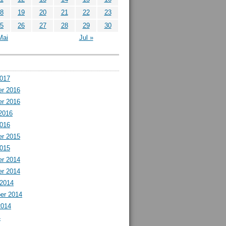
8
19
20
21
22
23
5
26
27
28
29
30
Mai
Jul »
2017
r 2016
r 2016
2016
2016
r 2015
2015
r 2014
r 2014
 2014
er 2014
2014
4