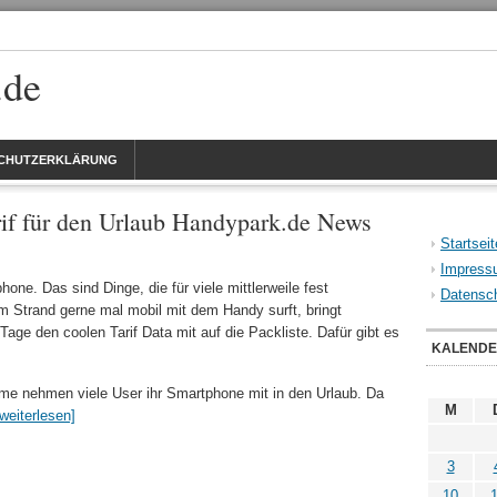
.de
CHUTZERKLÄRUNG
rif für den Urlaub Handypark.de News
Startseit
Impress
ne. Das sind Dinge, die für viele mittlerweile fest
Datensch
Strand gerne mal mobil mit dem Handy surft, bringt
Tage den coolen Tarif Data mit auf die Packliste. Dafür gibt es
KALEND
me nehmen viele User ihr Smartphone mit in den Urlaub. Da
M
[weiterlesen]
3
10
1