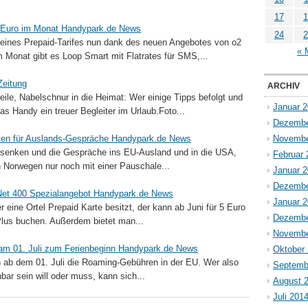
17
1
99 Euro im Monat Handypark.de News
24
2
 eines Prepaid-Tarifes nun dank des neuen Angebotes von o2
« 
m Monat gibt es Loop Smart mit Flatrates für SMS,...
Zeitung
ARCHIV
ile, Nabelschnur in die Heimat: Wer einige Tipps befolgt und
Januar 
das Handy ein treuer Begleiter im Urlaub.Foto...
Dezembe
sten für Auslands-Gespräche Handypark.de News
Novembe
n senken und die Gespräche ins EU-Ausland und in die USA,
Februar 
 Norwegen nur noch mit einer Pauschale...
Januar 
Dezembe
l-Net 400 Spezialangebot Handypark.de News
Januar 
er eine Ortel Prepaid Karte besitzt, der kann ab Juni für 5 Euro
Dezembe
-Plus buchen. Außerdem bietet man...
Novembe
am 01. Juli zum Ferienbeginn Handypark.de News
Oktober
n ab dem 01. Juli die Roaming-Gebühren in der EU. Wer also
Septemb
ar sein will oder muss, kann sich...
August 
Juli 201