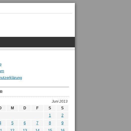
e
um
utzerklärung
ER
Juni 2013
D
M
D
F
S
S
1
2
4
5
6
7
8
9
1
12
13
14
15
16