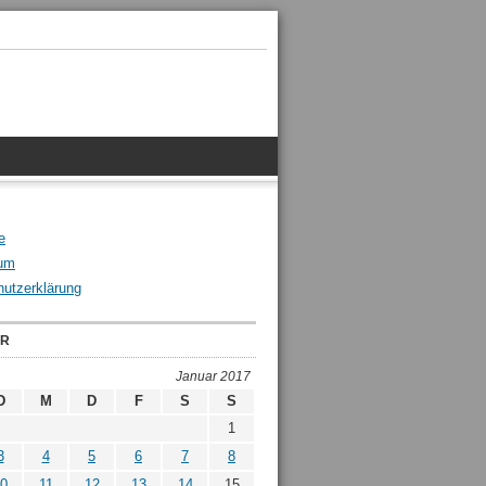
e
um
utzerklärung
ER
Januar 2017
D
M
D
F
S
S
1
3
4
5
6
7
8
0
11
12
13
14
15