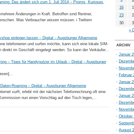
ming: Das ändert sich zum 1. Juli 2014 – Promis, Kurioses,
16
1
 mehrere Änderungen in Kraft. Betroffen sind Rentner,
23
2
Menschen. Was Verbraucher wissen müssen. i Twittern
30
3
« 
shop einlegen lassen – Digital – Augsburger Allgemeine
e telefonieren und surfen möchte, kann sich eine lokale SIM-
ARCHIV
 direkt im Geschäft eingelegt werden. So kann der Verkäufer...
Januar 
Dezembe
ng – Tipps für Handynutzer im Urlaub – Digital – Augsburger
Novembe
esen]...
Februar 
Januar 
Daten-Roaming – Digital – Augsburger Allgemeine
Dezembe
rnet surft, erlebt mit der nächsten Telefonrechnung oft eine
Januar 
Kommission nun einen Vorschlag auf den Tisch legen,...
Dezembe
Novembe
Oktober
Septemb
August 