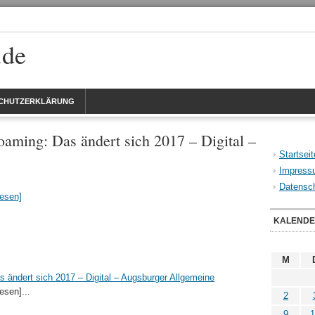
.de
CHUTZERKLÄRUNG
aming: Das ändert sich 2017 – Digital –
Startseit
Impress
Datensch
lesen]
KALEND
M
 ändert sich 2017 – Digital – Augsburger Allgemeine
esen]...
2
9
1