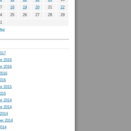
7
18
19
20
21
22
4
25
26
27
28
29
1
Dez
2017
r 2016
r 2016
2016
2016
r 2015
2015
r 2014
r 2014
 2014
er 2014
2014