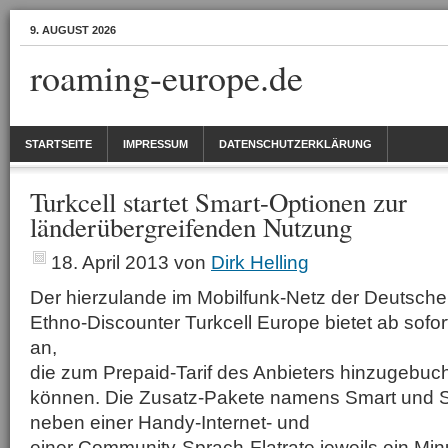
9. AUGUST 2026
roaming-europe.de
STARTSEITE
IMPRESSUM
DATENSCHUTZERKLÄRUNG
Turkcell startet Smart-Optionen zur
länderübergreifenden Nutzung
18. April 2013
von
Dirk Helling
Der hierzulande im Mobilfunk-Netz der Deutschen
Ethno-Discounter Turkcell Europe bietet ab sofo
an,
die zum Prepaid-Tarif des Anbieters hinzu­gebuc
können. Die Zusatz-Pakete namens Smart und S
neben einer Handy-Internet- und
einer Community-Sprach-Flatrate jeweils ein Min