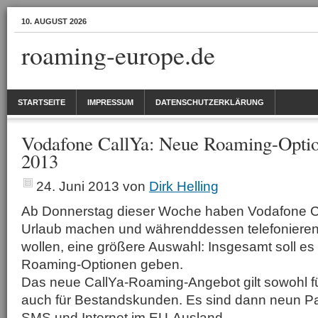
10. AUGUST 2026
roaming-europe.de
STARTSEITE
IMPRESSUM
DATENSCHUTZERKLÄRUNG
Vodafone CallYa: Neue Roaming-Optio
2013
24. Juni 2013
von
Dirk Helling
Ab Donnerstag dieser Woche haben Vodafone C
Urlaub machen und währenddessen telefonieren
wollen, eine größere Auswahl: Insgesamt soll e
Roaming-Optionen geben.
Das neue CallYa-Roaming-Angebot gilt sowohl f
auch für Bestandskunden. Es sind dann neun Pak
SMS und Internet im EU-Ausland.