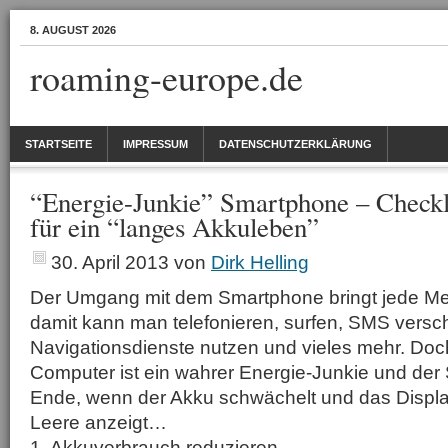
8. AUGUST 2026
roaming-europe.de
STARTSEITE
IMPRESSUM
DATENSCHUTZERKLÄRUNG
“Energie-Junkie” Smartphone – Checkli
für ein “langes Akkuleben”
30. April 2013
von
Dirk Helling
Der Umgang mit dem Smartphone bringt jede M
damit kann man telefonieren, surfen, SMS versch
Navigationsdienste nutzen und vieles mehr. Doch
Computer ist ein wahrer Energie-Junkie und der 
Ende, wenn der Akku schwächelt und das Displ
Leere anzeigt…
1. Akkuverbrauch reduzieren