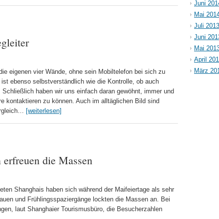
Juni 201
Mai 201
Juli 201
Juni 201
gleiter
Mai 201
April 20
März 20
e eigenen vier Wände, ohne sein Mobiltelefon bei sich zu
e ist ebenso selbstverständlich wie die Kontrolle, ob auch
. Schließlich haben wir uns einfach daran gewöhnt, immer und
re kontaktieren zu können. Auch im alltäglichen Bild sind
ergleich…
[weiterlesen]
n erfreuen die Massen
bieten Shanghais haben sich während der Maifeiertage als sehr
hauen und Frühlingsspaziergänge lockten die Massen an. Bei
ngen, laut Shanghaier Tourismusbüro, die Besucherzahlen