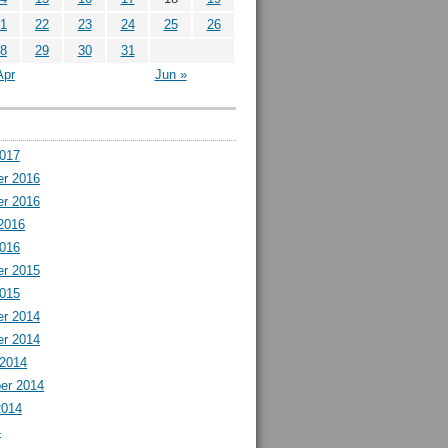
1
22
23
24
25
26
8
29
30
31
Apr
Jun »
2017
r 2016
r 2016
2016
2016
r 2015
2015
r 2014
r 2014
 2014
er 2014
2014
4