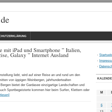
.de
CHUTZERKLÄRUNG
e mit iPad und Smartphone ” Italien,
zise, Galaxy ” Internet Ausland
Startseit
Impress
Datensch
stellung liebt, wird auf einer Reise an und rund um den
KALEND
tten von üppigen Weinbergen, jahrhundertealten
Bergen bietet der Gardasee einzigartige Landschaften und
Auch Sportbegeisterte kommen hier beim Surfen, Klettern oder
M
rlesen]
6
13
1