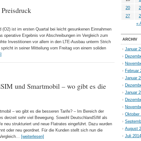
20
2
 Preisdruck
27
2
« 
d (O2) ist im ersten Quartal bei leicht gesunkenen Einnahmen
as operative Ergebnis vor Abschreibungen im Vergleich zum
ARCHIV
rhöhte Investitionen vor allem in den LTE-Ausbau unterm Strich
spricht in seiner Mitteilung vom Freitag von einem soliden
Januar 
]
Dezembe
Novembe
Februar 
Januar 
dSIM und Smartmobil – wo gibt es die
Dezembe
Januar 
Dezembe
Novembe
obil – wo gibt es die besseren Tarife? – Im Bereich der
Oktober
t es derzeit sehr viel Bewegung. Sowohl DeutschlandSIM als
Septemb
fe neu strukturiert und neue Flatrates eingeführt. Dazu wurden
August 
nt oder neu geordnet. Für die Kunden stellt sich nun die
Juli 201
d Vergleich…
[weiterlesen]