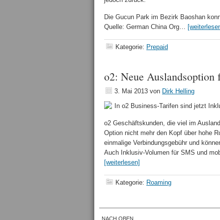
Die Gucun Park im Bezirk Baoshan konnt
Quelle: German China Org…
[weiterlese
Kategorie:
Prepaid
o2: Neue Auslandsoption 
3. Mai 2013
von
Dirk Helling
In o2 Business-Tarifen sind jetzt Ink
o2 Geschäftskunden, die viel im Auslan
Option nicht mehr den Kopf über hohe R
einmalige Verbindungsgebühr und können 
Auch Inklusiv-Volumen für SMS und mobi
[weiterlesen]
Kategorie:
Roaming
NACH OBEN