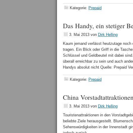
Kategorie:
Prepaid
Das Handy, ein stetiger Be
3. Mai 2013
von
Dirk Helling
Kaum jemand verlässt heutzutage noch di
tragen. Ein Blick oder Griff in die Tasch
Schlüssel und Geldbeutel mit dabei sind
überall erreichbar zu sein und auch ande
Handys absolut nicht Quelle: Prepaid V
Kategorie:
Prepaid
China Vorstadtattraktione
3. Mai 2013
von
Dirk Helling
Touristenattraktionen in den Vorstadtge
beliebte Ziele herausgestellt. Blumensc
Sehenswürdigkeiten in der Innenstadt gi
jedoch zurück.