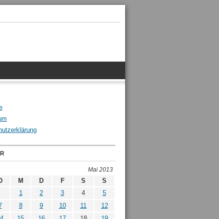
e
um
utzerklärung
ER
Mai 2013
D
M
D
F
S
S
1
2
3
4
5
7
8
9
10
11
12
4
15
16
17
18
19