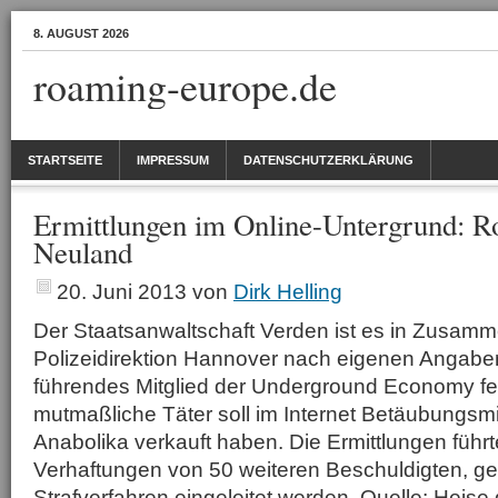
8. AUGUST 2026
roaming-europe.de
STARTSEITE
IMPRESSUM
DATENSCHUTZERKLÄRUNG
Ermittlungen im Online-Untergrund: Rou
Neuland
20. Juni 2013
von
Dirk Helling
Der Staatsanwaltschaft Verden ist es in Zusamme
Polizeidirektion Hannover nach eigenen Angabe
führendes Mitglied der Underground Economy f
mutmaßliche Täter soll im Internet Betäubungsmi
Anabolika verkauft haben. Die Ermittlungen füh
Verhaftungen von 50 weiteren Beschuldigten, g
Strafverfahren eingeleitet werden. Quelle: Heis