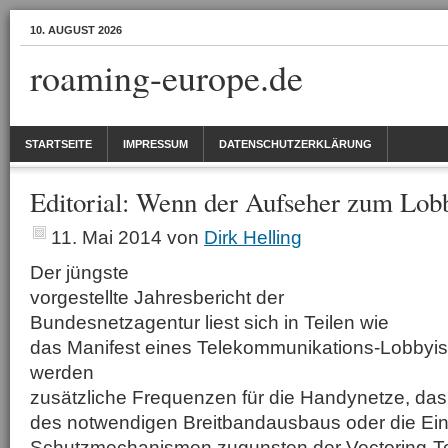
10. AUGUST 2026
roaming-europe.de
STARTSEITE
IMPRESSUM
DATENSCHUTZERKLÄRUNG
Editorial: Wenn der Aufseher zum Lobb
11. Mai 2014
von
Dirk Helling
Der jüngste
vorgestellte Jahresbericht der
Bundesnetzagentur liest sich in Teilen wie
das Manifest eines Telekommunikations-Lobbyist
werden
zusätzliche Frequenzen für die Handynetze, das
des notwendigen Breitbandausbaus oder die Ei
Schutzmechanismen zugunsten der Vectoring-Te