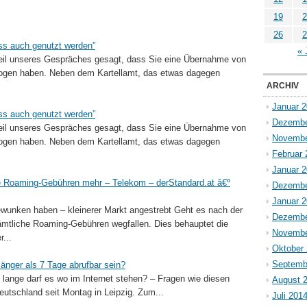
19
2
26
2
ss auch genutzt werden”
« 
eil unseres Gespräches gesagt, dass Sie eine Übernahme von
zogen haben. Neben dem Kartellamt, das etwas dagegen
ARCHIV
Januar 
ss auch genutzt werden”
Dezembe
eil unseres Gespräches gesagt, dass Sie eine Übernahme von
Novembe
zogen haben. Neben dem Kartellamt, das etwas dagegen
Februar 
Januar 
ne Roaming-Gebühren mehr – Telekom – derStandard.at â€º
Dezembe
Januar 
ewunken haben – kleinerer Markt angestrebt Geht es nach der
Dezembe
mtliche Roaming-Gebühren wegfallen. Dies behauptet die
Novembe
...
Oktober
Septemb
länger als 7 Tage abrufbar sein?
e lange darf es wo im Internet stehen? – Fragen wie diesen
August 
eutschland seit Montag in Leipzig. Zum...
Juli 201