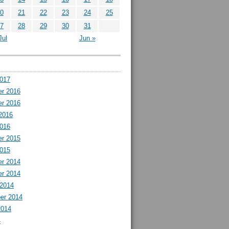
0
21
22
23
24
25
7
28
29
30
31
Jul
Jun »
2017
r 2016
r 2016
2016
2016
r 2015
2015
r 2014
r 2014
 2014
er 2014
2014
4