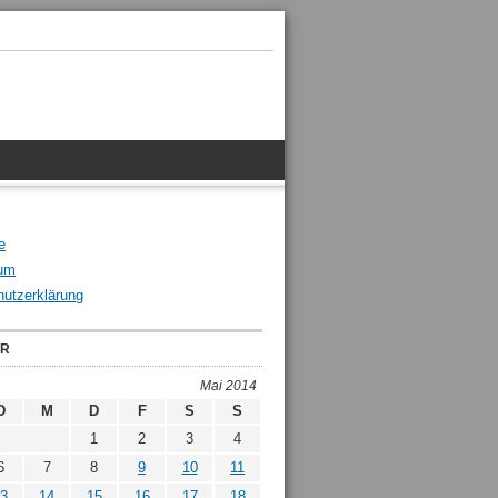
e
um
utzerklärung
ER
Mai 2014
D
M
D
F
S
S
1
2
3
4
6
7
8
9
10
11
3
14
15
16
17
18