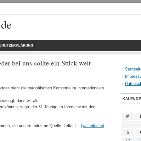
.de
CHUTZERKLÄRUNG
er bei uns sollte ein Stück weit
Startseit
Impress
Datensch
tges sieht die europäischen Konzerne im internationalen
KALEND
berzeugt, dass wir als
n können, sagte der 51-Jährige im Interview mit dem
M
men, die unsere Industrie Quelle: Teltarif…
[weiterlesen]
5
12
1