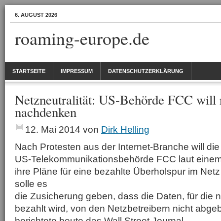
6. AUGUST 2026
roaming-europe.de
STARTSEITE
IMPRESSUM
DATENSCHUTZERKLÄRUNG
Netzneutralität: US-Behörde FCC will
nachdenken
12. Mai 2014
von
Dirk Helling
Nach Protesten aus der Internet-Branche will die
US-Telekommunikationsbehörde FCC laut einem 
ihre Pläne für eine bezahlte Überholspur im Ne
solle es
die Zusicherung geben, dass die Daten, für die n
bezahlt wird, von den Netzbetreibern nicht abg
berichtete heute das Wall Street Journal.