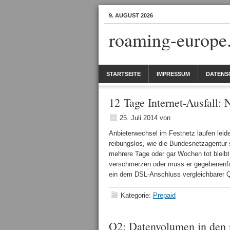
9. AUGUST 2026
roaming-europe
STARTSEITE
IMPRESSUM
DATENS
12 Tage Internet-Ausfall:
25. Juli 2014
von
Anbieterwechsel im Festnetz laufen leide
reibungslos, wie die Bundesnetzagentur 
mehrere Tage oder gar Wochen tot bleib
verschmerzen oder muss er gegebenenfal
ein dem DSL-Anschluss vergleichbarer Q
Kategorie:
Prepaid
O2: Datenvolumen in den