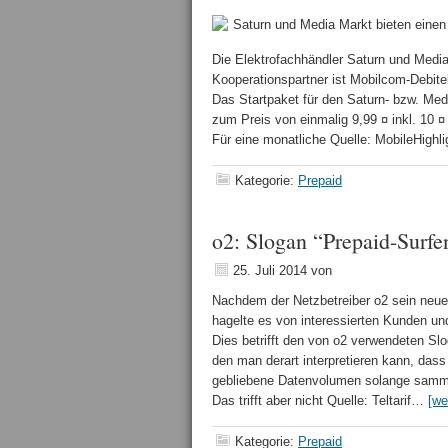
Saturn und Media Markt bieten einen 
Die Elektrofachhändler Saturn und Media
Kooperationspartner ist Mobilcom-Debitel,
Das Startpaket für den Saturn- bzw. Medi
zum Preis von einmalig 9,99 ¤ inkl. 10 ¤
Für eine monatliche Quelle: MobileHigh
Kategorie:
Prepaid
o2: Slogan “Prepaid-Surfe
25. Juli 2014
von
Nachdem der Netzbetreiber o2 sein neue
hagelte es von interessierten Kunden und 
Dies betrifft den von o2 verwendeten Sl
den man derart interpretieren kann, das
gebliebene Datenvolumen solange sammel
Das trifft aber nicht Quelle: Teltarif…
[we
Kategorie:
Prepaid