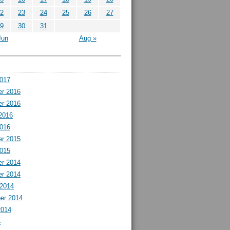
2
23
24
25
26
27
9
30
31
Jun
Aug »
2017
r 2016
r 2016
2016
2016
r 2015
2015
r 2014
r 2014
 2014
er 2014
2014
4