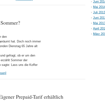
Juni 201
Mai 201
Juli 201
Juni 201
n Sommer?
Mai 201
April 20
März 20
r den
geräumt hat. Doch noch immer
enden Dienstag 65 Jahre alt
und gefragt, ob er um den
, erzählt Sommer der
 sagte: Lass uns die Koffer
esen]
gener Prepaid-Tarif erhältlich