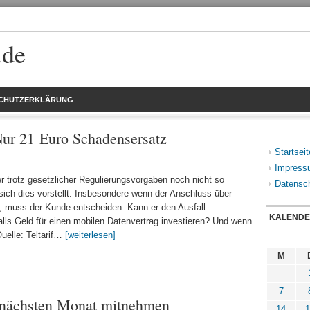
.de
CHUTZERKLÄRUNG
 Nur 21 Euro Schadensersatz
Startseit
Impress
r trotz gesetzlicher Regulierungsvorgaben noch nicht so
Datensch
sich dies vorstellt. Insbesondere wenn der Anschluss über
t, muss der Kunde entscheiden: Kann er den Ausfall
KALEND
ls Geld für einen mobilen Datenvertrag investieren? Und wenn
uelle: Teltarif…
[weiterlesen]
M
7
 nächsten Monat mitnehmen
14
1