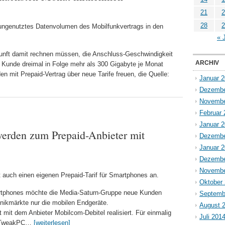
21
2
28
2
 ungenutztes Datenvolumen des Mobilfunkvertrags in den
« 
nft damit rechnen müssen, die Anschluss-Geschwindigkeit
ARCHIV
 Kunde dreimal in Folge mehr als 300 Gigabyte je Monat
n mit Prepaid-Vertrag über neue Tarife freuen, die Quelle:
Januar 
Dezembe
Novembe
Februar 
Januar 
erden zum Prepaid-Anbieter mit
Dezembe
Januar 
Dezembe
Novembe
t auch einen eigenen Prepaid-Tarif für Smartphones an.
Oktober
artphones möchte die Media-Saturn-Gruppe neue Kunden
Septemb
onikmärkte nur die mobilen Endgeräte.
August 
 mit dem Anbieter Mobilcom-Debitel realisiert. Für einmalig
Juli 201
e: TweakPC…
[weiterlesen]