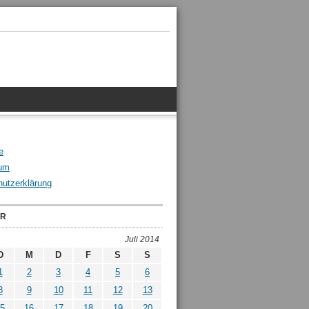
e
um
utzerklärung
ER
Juli 2014
D
M
D
F
S
S
1
2
3
4
5
6
8
9
10
11
12
13
5
16
17
18
19
20